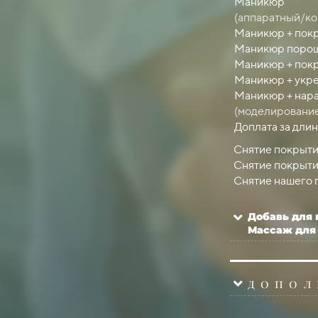
Express пальчи
Маникюр
1,5-2,5 часа
1,5-2,5 часа
Счастье для бро
Express пальчик
(аппаратный/к
Окрашивание ре
StraDerm педик
Маникюр + покр
Эпиляция воском
МАССАЖ
StraDerm педик
Маникюр поро
Ламинирован
ия
Покрытие обыч
Маникюр + покр
к / плёнка
Маникюр + укре
(разбор 
Маникюр + нар
КОСМЕТОЛ
Мужской п
(моделирование
Доплата за длин
Добавь для 
ПИРСИНГ
Снятие покрыти
Снятие покрыти
Снятие нашего 
допол
 в студии
Free
Добавь для 
компл
Массаж для
други
допол