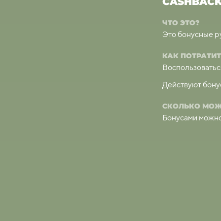
УПОН!
CASHBAC
ЧТО ЭТО?
Это бонусные ру
 карту лояльности
КАК ПОТРАТИТ
Воспользоватьс
ы LOOKTOWN
Действуют бонус
получаете на карту лояльность 20% от
СКОЛЬКО МОЖ
Бонусами можно 
сяцев, от начало поступлений кэшбека
 размере 15% от суммы.