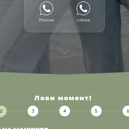
Moscow
Lobnya
Лови момент!
2
3
4
5