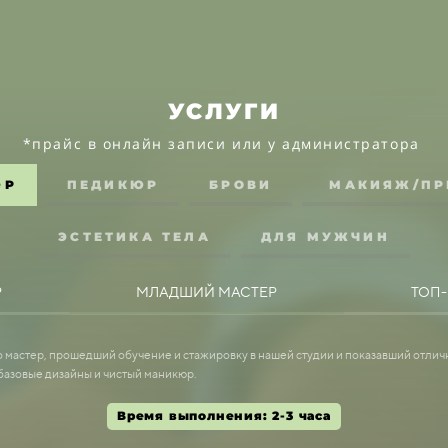
УСЛУГИ
*прайс в онлайн записи или у администратора
ЮР
ПЕДИКЮР
БРОВИ
МАКИЯЖ/ПР
ЭСТЕТИКА ТЕЛА
ДЛЯ МУЖЧИН
ей
Макияж (дневной/вечерний)
Р
Р
МЛАДШИЙ МАСТЕР
МЛАДШИЙ МАСТЕР
ТОП
ТОП
3500 ₽
ИЕ РЕСНИЦ
ОГТЯМИ
Образ ( макияж + прическа )
4990 ₽
о мастер, прошедший обучение и стажировку в нашей студии и показавший отлич
о мастер, прошедший обучение и стажировку в нашей студии и показавший отлич
овей
базовые дизайны и чистый маникюр.
базовые дизайны и чистый маникюр.
бровей
Прическа(плетение/локоны, пучок)
Время выполнения: 2-3 часа
Время выполнения: 2-3 часа
4000 ₽
ция бровей
ЭПИЛЯЦИЯ
ЭПИЛЯЦИЯ