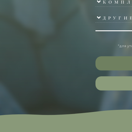
компл
*для у
други
*для у