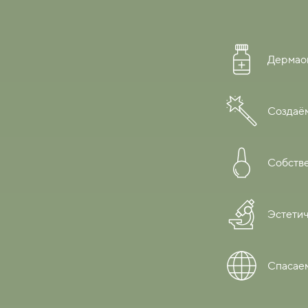
Дермаог
Создаё
Собстве
Эстетич
Спасае